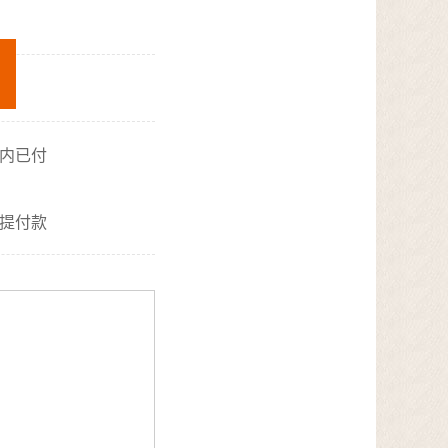
器
内已付
提付款