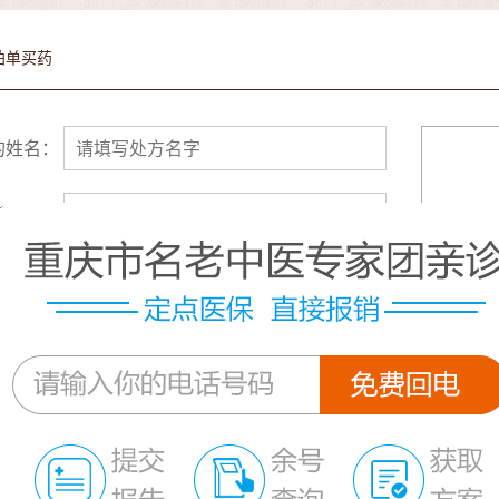
拍单买药
的姓名：
话号码：
 师：
药方式：
到院取药
快
货地址：