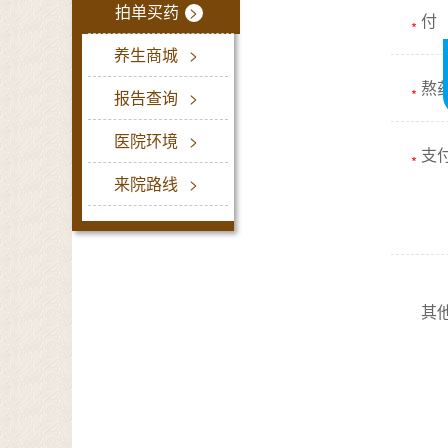
拍单买药
>
付
∗
养生商城
>
熬
∗
报告查询
>
医院环境
>
支
∗
来院路线
>
其