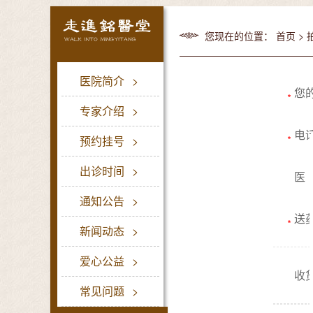
您现在的位置：
首页
>
医院简介
>
您
∗
专家介绍
>
电
∗
预约挂号
>
出诊时间
>
医
通知公告
>
送
∗
新闻动态
>
爱心公益
>
收
常见问题
>