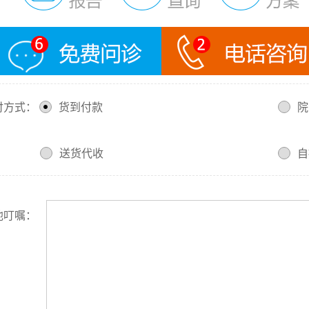
−
+
 数：
药方式：
否
人工
机
付方式：
货到付款
院
送货代收
自
他叮嘱：